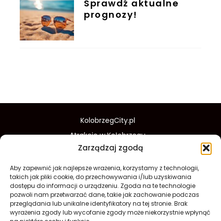
Sprawdź aktualne
prognozy!
KolobrzegCity.pl
Atrakcje w Kołobrzegu
Zarządzaj zgodą
Zakupy w Kołobrzegu
Kolobrzeski w poradnik
Aby zapewnić jak najlepsze wrażenia, korzystamy z technologii,
takich jak pliki cookie, do przechowywania i/lub uzyskiwania
Wydarzenia w Kolobrzegu
dostępu do informacji o urządzeniu. Zgoda na te technologie
O nas
Redakcja
Prywatność
pozwoli nam przetwarzać dane, takie jak zachowanie podczas
przeglądania lub unikalne identyfikatory na tej stronie. Brak
wyrażenia zgody lub wycofanie zgody może niekorzystnie wpłynąć